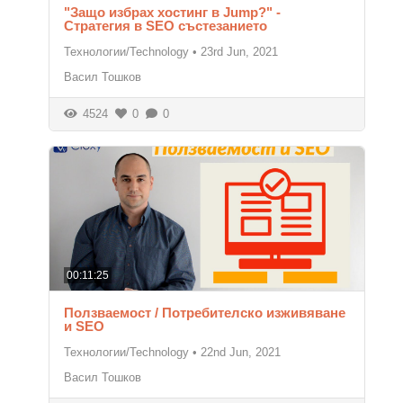
"Защо избрах хостинг в Jump?" -
Стратегия в SEO състезанието
Технологии/Technology
•
23rd Jun, 2021
Васил Тошков
4524
0
0
00:11:25
Ползваемост / Потребителско изживяване
и SEO
Технологии/Technology
•
22nd Jun, 2021
Васил Тошков