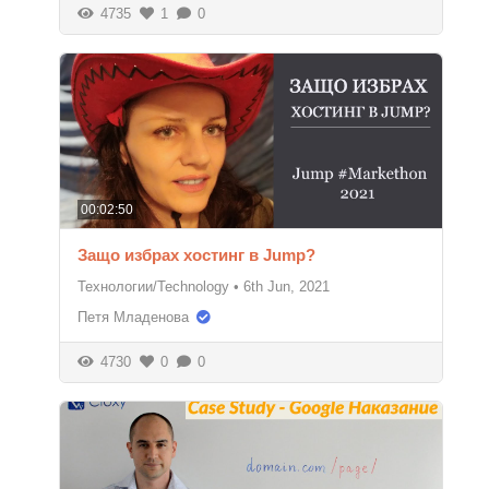
4735
1
0
00:02:50
Защо избрах хостинг в Jump?
Технологии/Technology
•
6th Jun, 2021
Петя Младенова
4730
0
0