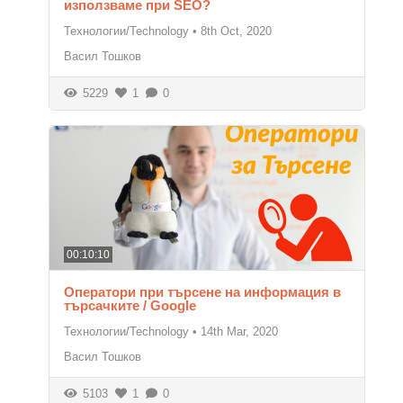
използваме при SEO?
Технологии/Technology
•
8th Oct, 2020
Васил Тошков
5229
1
0
00:10:10
Оператори при търсене на информация в
търсачките / Google
Технологии/Technology
•
14th Mar, 2020
Васил Тошков
5103
1
0