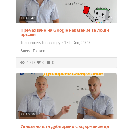
00:06:42
Премахване на Google наказание за лоши
връзки
Технологии/Technology
•
17th Dec, 2020
Васил Тошков
4980
0
0
00:09:39
Уникално или дублирано съдържание да