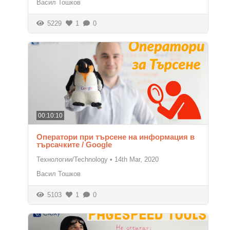
Васил Тошков
5229
1
0
00:10:10
Оператори при търсене на информация в
търсачките / Google
Технологии/Technology
•
14th Mar, 2020
Васил Тошков
5103
1
0