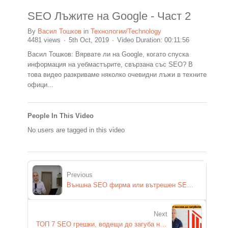
SEO Лъжите на Google - Част 2
By
Васил Тошков
in
Технологии/Technology
4481 views
5th Oct, 2019
Video Duration: 00:11:56
Васил Тошков: Вярвате ли на Google, когато спуска
информация на уебмастърите, свързана със SEO? В
това видео разкриваме няколко очевидни лъжи в техните
офици...
People In This Video
No users are tagged in this video
Previous
Външна SEO фирма или вътрешен SEO екип да оптимизира нашия сайт?
Next
ТОП 7 SEO грешки, водещи до загуба на позиции в търсачките