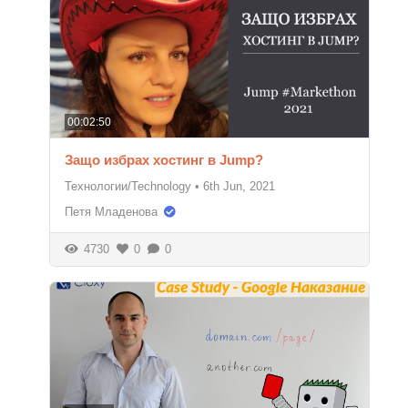
00:02:50
Защо избрах хостинг в Jump?
Технологии/Technology
•
6th Jun, 2021
Петя Младенова
4730
0
0