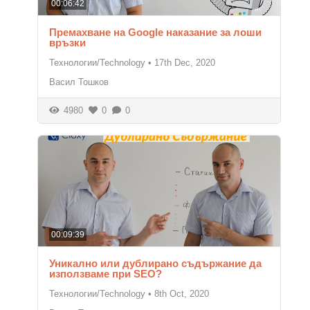
00:06:42
Премахване на Google наказание за лоши
връзки
Технологии/Technology
•
17th Dec, 2020
Васил Тошков
4980
0
0
00:09:39
Уникално или дублирано съдържание да
използваме при SEO?
Технологии/Technology
•
8th Oct, 2020