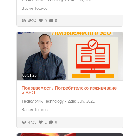
Васил Тошков
4524
0
0
00:11:25
Ползваемост / Потребителско изживяване
и SEO
Технологии/Technology
•
22nd Jun, 2021
Васил Тошков
4735
1
0