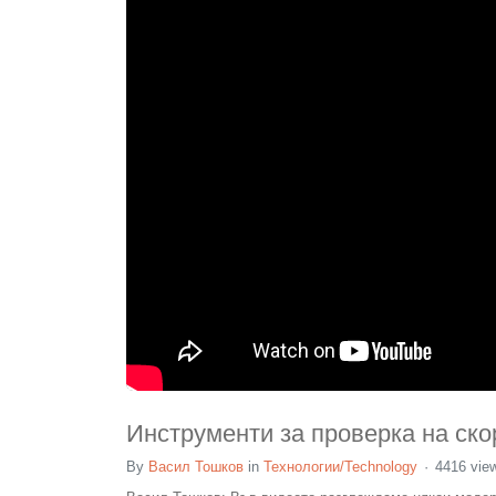
Инструменти за проверка на скор
By
Васил Тошков
in
Технологии/Technology
4416 vie