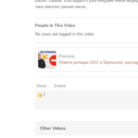
Васил Тошков: Във видеото разглеждаме някои модерн
така няколко грешни насок...
People In This Video
No users are tagged in this video
Previous
Share
Embed
3
Other Videos