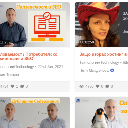
:11:25
00:02:50
лзваемост / Потребителско
Защо избрах хостинг в
живяване и SEO
Технологии/Technology
•
6th
хнологии/Technology
•
22nd Jun, 2021
Петя Младенова
сил Тошков
4734
1
0
4730
0
0