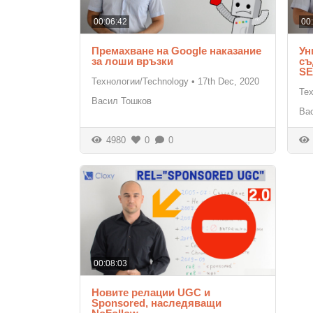
00:06:42
00
Премахване на Google наказание
Ун
за лоши връзки
съ
S
Технологии/Technology
•
17th Dec, 2020
Те
Васил Тошков
Ва
4980
0
0
00:08:03
Новите релации UGC и
Sponsored, наследяващи