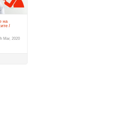
е на
ите /
th Mar, 2020