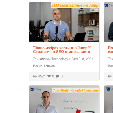
00:15:51
00
"Защо избрах хостинг в Jump?" -
По
Стратегия в SEO състезанието
из
Технологии/Technology
•
23rd Jun, 2021
Те
Васил Тошков
Ва
4524
0
0