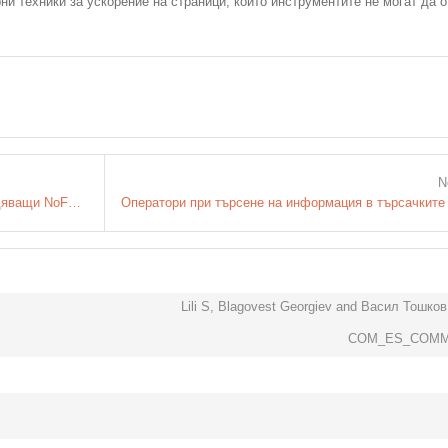
и техники за ускорение на страници, които инструментите не могат да 
N
Новите релации UGC и Sponsored, наследяващи NoFollow
Lili S, Blagovest Georgiev and Васил Тошков 
COM_ES_COMM