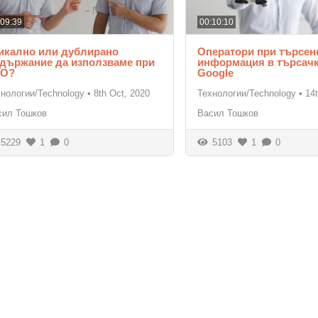
:09:39
00:10:10
икално или дублирано
Оператори при търсен
държание да използваме при
информация в търсачк
EO?
Google
хнологии/Technology
•
8th Oct, 2020
Технологии/Technology
•
14
сил Тошков
Васил Тошков
5229
1
0
5103
1
0