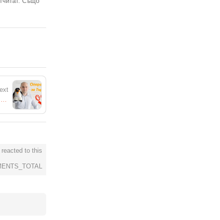
отчитат. Също
ext
Оператори при търсене на информация в търсачките / Google
reacted to this
ENTS_TOTAL