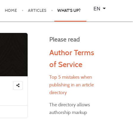
Select your language
EN
HOME
ARTICLES
WHAT'S UP?
Please read
Author Terms
of Service
Top 5 mistakes when
publishing in an article
directory
The directory allows
authorship markup