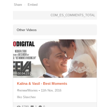
Share
Embed
COM_ES_COMMENTS_TOTAL
Other Videos
00:04:15
Kalina & Vasil - Best Moments
Филми/Movies
•
11th Nov, 2016
Ilko Slavchev
5789
1
0