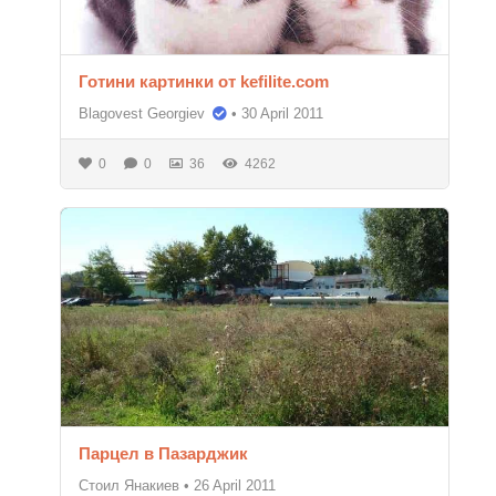
Готини картинки от kefilite.com
Blagovest Georgiev
•
30 April 2011
0
0
36
4262
Парцел в Пазарджик
Стоил Янакиев
•
26 April 2011