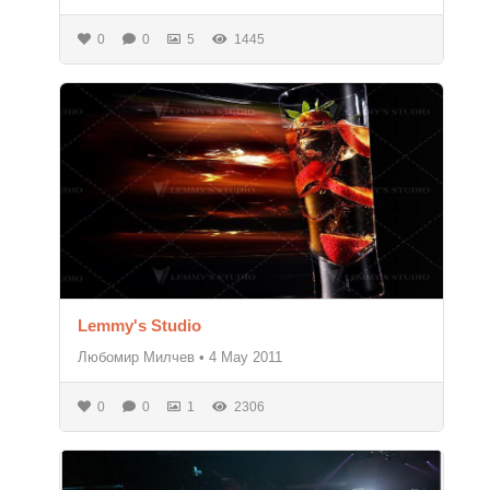
0
0
5
1445
Lemmy's Studio
Любомир Милчев
•
4 May 2011
0
0
1
2306