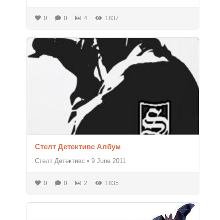
0
0
4
1837
Стелт Детективс Албум
Стелт Детективс
•
9 June 2011
0
0
2
1835