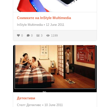
Снимките на InStyle Multimedia
InStyle Multimedia
•
12 June 2011
0
0
3
1199
Детективи
Стелт Детективс
•
10 June 2011