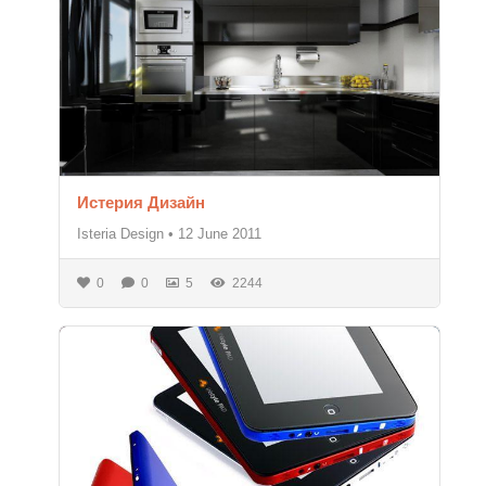
Истерия Дизайн
Isteria Design
•
12 June 2011
0
0
5
2244