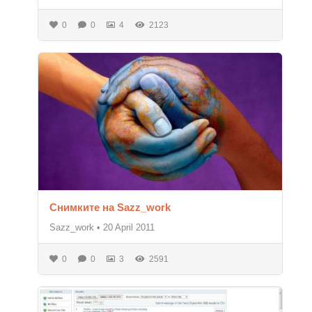
0
0
4
2123
Снимките на Sazz_work
Sazz_work
•
20 April 2011
0
0
3
2591