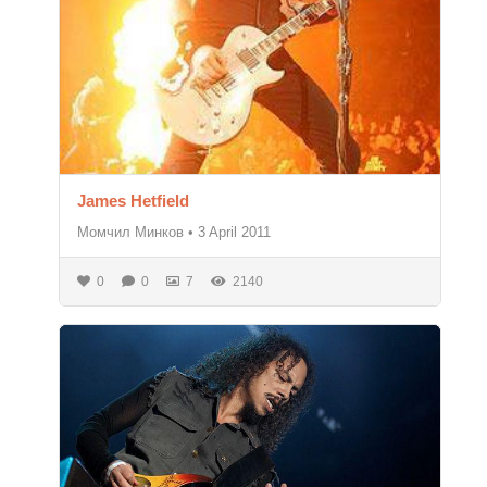
James Hetfield
Момчил Минков
•
3 April 2011
0
0
7
2140