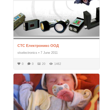
СТС Електроникс ООД
stselectronics
•
7 June 2011
0
0
20
1462