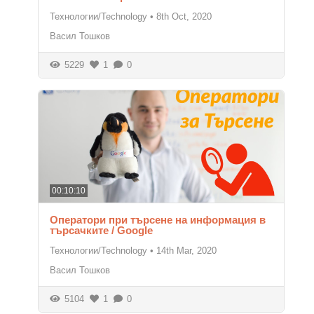
Технологии/Technology
•
8th Oct, 2020
Васил Тошков
5229
1
0
00:10:10
Оператори при търсене на информация в
търсачките / Google
Технологии/Technology
•
14th Mar, 2020
Васил Тошков
5104
1
0