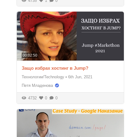
4735
1
0
00:02:50
Защо избрах хостинг в Jump?
Технологии/Technology
•
6th Jun, 2021
Петя Младенова
4732
0
0