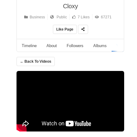
Cloxy
Business
Public
7 Likes
67271
Like Page
Timeline
About
Followers
Albums
Videos
← Back To Videos