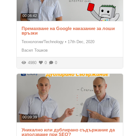
00:06:42
Премахване на Google наказание за лоши
връзки
Технологии/Technology
•
17th Dec, 2020
Васил Тошков
4980
0
0
00:09:39
Уникално или дублирано съдържание да
използваме при SEO?