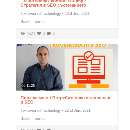
"Защо избрах хостинг в Jump?" -
Стратегия в SEO състезанието
Технологии/Technology
•
23rd Jun, 2021
Васил Тошков
4524
0
0
00:11:25
Ползваемост / Потребителско изживяване
и SEO
Технологии/Technology
•
22nd Jun, 2021
Васил Тошков