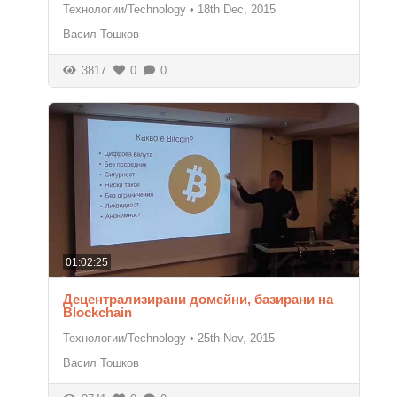
Технологии/Technology
•
18th Dec, 2015
Васил Тошков
3817
0
0
01:02:25
Децентрализирани домейни, базирани на
Blockchain
Технологии/Technology
•
25th Nov, 2015
Васил Тошков