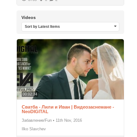
Videos
Sort by Latest Items
00:02:34
Сватба - Лили и Иван | Видеозаснемане -
NeoDIGITAL
Забавление/Fun
•
11th Nov, 2016
Ilko Slavchev