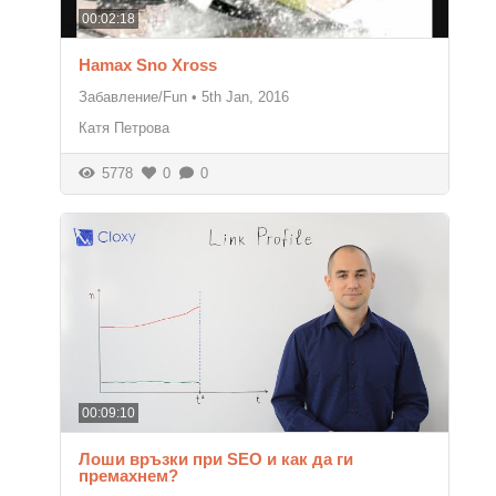
00:02:18
Hamax Sno Xross
Забавление/Fun
•
5th Jan, 2016
Катя Петрова
5778
0
0
00:09:10
Лоши връзки при SEO и как да ги
премахнем?