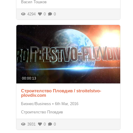
Васил Тошков
4294
0
0
00:00:13
Строителство Пловдив / stroitelstvo-
plovdiv.com
Бизнес/Business
•
6th Mar, 2016
Строителство Пловдив
3931
0
0