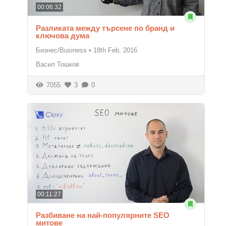
00:06:32
Разликата между търсене по бранд и
ключова дума
Бизнес/Business
•
18th Feb, 2016
Васил Тошков
7055
3
0
00:11:27
Разбиване на най-популярните SEO
митове