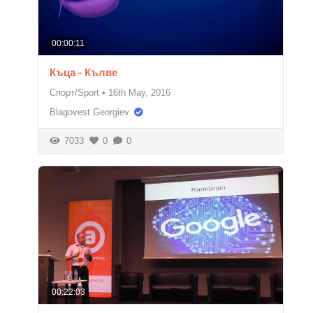
00:00:11
Къца - Кълве
Спорт/Sport
•
16th May, 2016
Blagovest Georgiev
7033
0
0
00:22:03