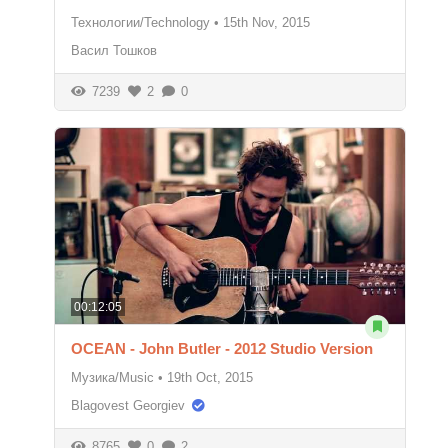
Технологии/Technology
•
15th Nov, 2015
Васил Тошков
7239
2
0
00:12:05
OCEAN - John Butler - 2012 Studio Version
Музика/Music
•
19th Oct, 2015
Blagovest Georgiev
8765
0
2