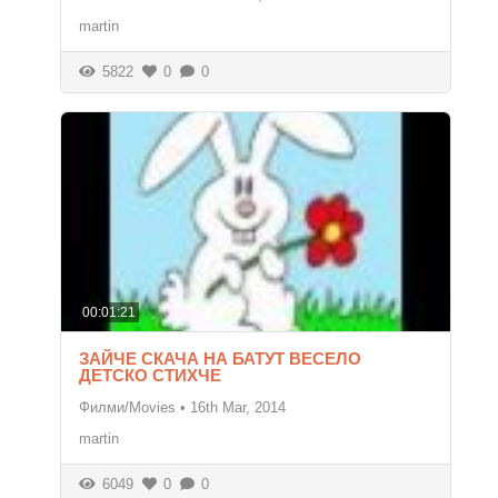
martin
5822
0
0
00:01:21
ЗАЙЧЕ СКАЧА НА БАТУТ ВЕСЕЛО
ДЕТСКО СТИХЧЕ
Филми/Movies
•
16th Mar, 2014
martin
6049
0
0