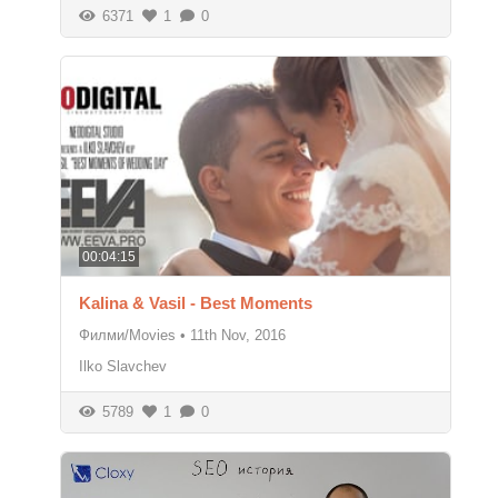
6371
1
0
00:04:15
Kalina & Vasil - Best Moments
Филми/Movies
•
11th Nov, 2016
Ilko Slavchev
5789
1
0