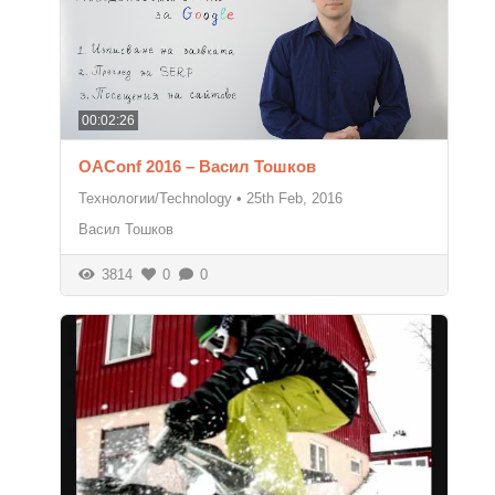
00:02:26
OAConf 2016 – Васил Тошков
Технологии/Technology
•
25th Feb, 2016
Васил Тошков
3814
0
0