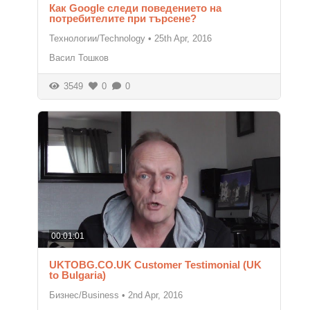
Как Google следи поведението на
потребителите при търсене?
Технологии/Technology
•
25th Apr, 2016
Васил Тошков
3549
0
0
00:01:01
UKTOBG.CO.UK Customer Testimonial (UK
to Bulgaria)
Бизнес/Business
•
2nd Apr, 2016