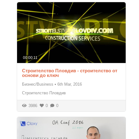
00:00:11
Строителство Пловдив - строителство от
основи до ключ
Бизнес/Business
•
6th Mar, 2016
Строителство Пловдив
3986
0
0