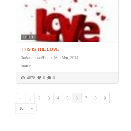
00:01:13
THIS IS THE LOVE
Забавление/Fun
•
16th Mar, 2014
martin
4878
0
0
«
1
2
3
4
5
6
7
8
9
10
»