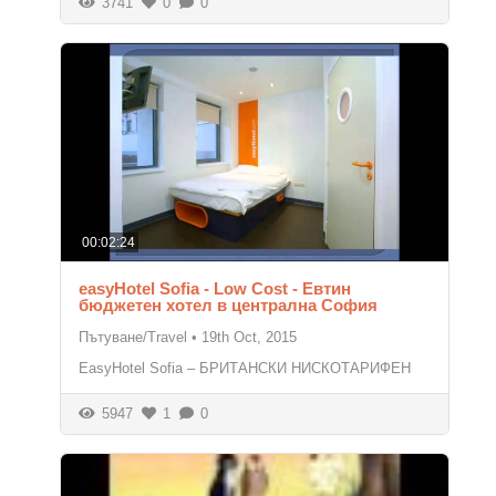
3741
0
0
00:02:24
easyHotel Sofia - Low Cost - Евтин
бюджетен хотел в централна София
Пътуване/Travel
•
19th Oct, 2015
EasyHotel Sofia – БРИТАНСКИ НИСКОТАРИФЕН
5947
1
0