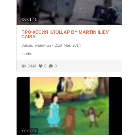
00:01:41
ПРОФЕСИЯ КЛОШАР BY MARTIN ILIEV
CAISA
Забавление/Fun
•
21st Mar, 2014
martin
6444
0
0
00:02:01