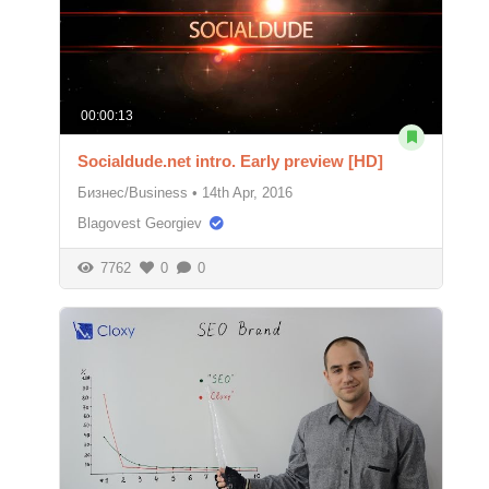
00:00:13
Socialdude.net intro. Early preview [HD]
Бизнес/Business
•
14th Apr, 2016
Blagovest Georgiev
7762
0
0