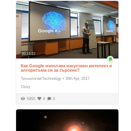
00:15:22
Как Google използва изкуствен интелект в
алгоритъма си за търсене?
Технологии/Technology
•
30th Apr, 2017
Cloxy
5950
4
0