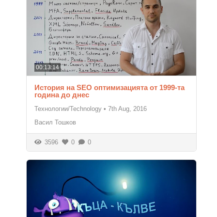
00:13:14
История на SEO оптимизацията от 1999-та
година до днес
Технологии/Technology
•
7th Aug, 2016
Васил Тошков
3596
0
0