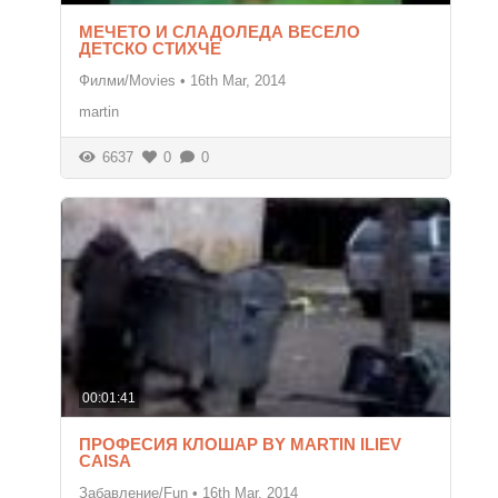
МЕЧЕТО И СЛАДОЛЕДА ВЕСЕЛО
ДЕТСКО СТИХЧЕ
Филми/Movies
•
16th Mar, 2014
martin
6637
0
0
00:01:41
ПРОФЕСИЯ КЛОШАР BY MARTIN ILIEV
CAISA
Забавление/Fun
•
16th Mar, 2014