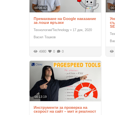
00:06:42
00
Премахване на Google наказание
Ун
за лоши връзки
съ
S
Технологии/Technology
•
17 дек, 2020
Те
Васил Тошков
Ва
4980
0
0
00:13:19
Инструменти за проверка на
скорост на сайт – мит и реалност