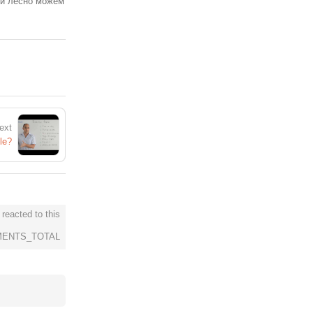
 и лесно можем
ext
le?
reacted to this
ENTS_TOTAL