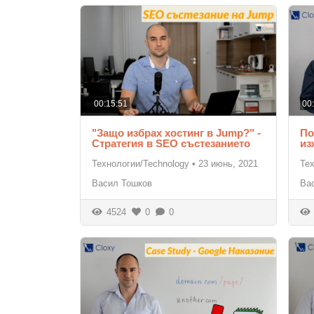
00:15:51
00
"Защо избрах хостинг в Jump?" -
По
Стратегия в SEO състезанието
из
Технологии/Technology
•
23 июнь, 2021
Те
Васил Тошков
Ва
4524
0
0