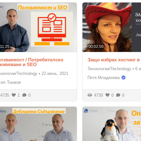
:11:25
00:02:50
лзваемост / Потребителско
Защо избрах хостинг в
живяване и SEO
Технологии/Technology
•
6 
хнологии/Technology
•
22 июнь, 2021
Петя Младенова
сил Тошков
4735
1
0
4730
0
0