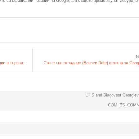
ито са официални позиции на Google, а в същото време звучат абсурдно
N
Защо SEO оптимизацията не е само позиции в търсачките? - YouTube
Степен на отпадане (Bounce Rate) фактор за Goog
Lili S and Blagovest Georgiev 
COM_ES_COMM