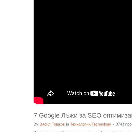
7 Google Лъжи за SEO оптимиза
By
Васил Тошков
in
Технологии/Technology
3743 про