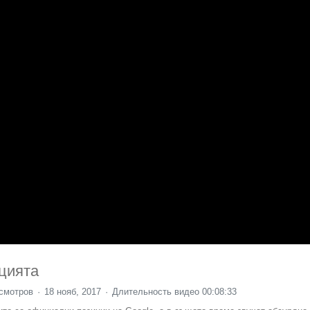
цията
смотров
18 нояб, 2017
Длительность видео 00:08:33