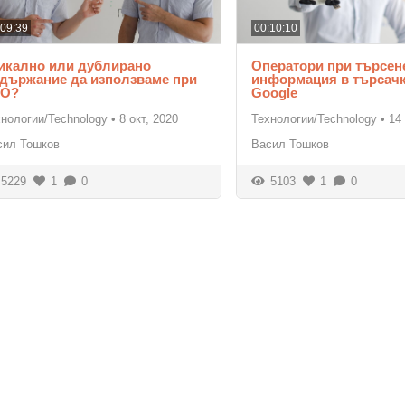
:09:39
00:10:10
икално или дублирано
Оператори при търсен
държание да използваме при
информация в търсачк
EO?
Google
хнологии/Technology
•
8 окт, 2020
Технологии/Technology
•
14
сил Тошков
Васил Тошков
5229
1
0
5103
1
0