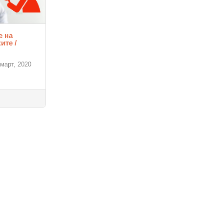
е на
ите /
 март, 2020