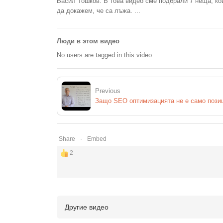
Васил Тошков: В това видео сме подбрали 7 неща, ко
да докажем, че са лъжа. ...
Люди в этом видео
No users are tagged in this video
Previous
Share
Embed
2
Другие видео