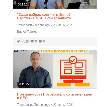
00:15:51
"Защо избрах хостинг в Jump?" -
Стратегия в SEO състезанието
Технологии/Technology
•
23 июнь, 2021
Васил Тошков
4526
0
0
00:11:25
Ползваемост / Потребителско изживяване
и SEO
Технологии/Technology
•
22 июнь, 2021