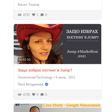
Васил Тошков
4737
1
0
00:02:50
Защо избрах хостинг в Jump?
Технологии/Technology
•
6 июнь, 2021
Петя Младенова
4735
0
0