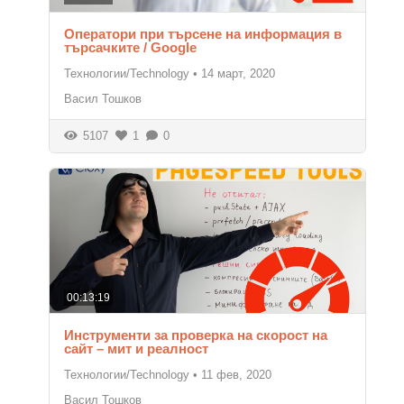
Оператори при търсене на информация в
търсачките / Google
Технологии/Technology
•
14 март, 2020
Васил Тошков
5107
1
0
00:13:19
Инструменти за проверка на скорост на
сайт – мит и реалност
Технологии/Technology
•
11 фев, 2020
Васил Тошков