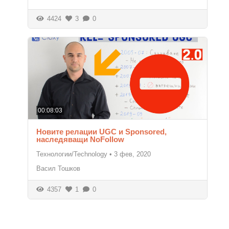
4424
3
0
00:08:03
Новите релации UGC и Sponsored,
наследяващи NoFollow
Технологии/Technology
•
3 фев, 2020
Васил Тошков
4357
1
0