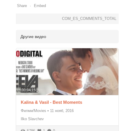
Share
Embed
COM_ES_COMMENTS_TOTAL
Другие видео
00:04:15
Kalina & Vasil - Best Moments
Филми/Movies
•
11 нояб, 2016
Ilko Slavchev
5786
1
0