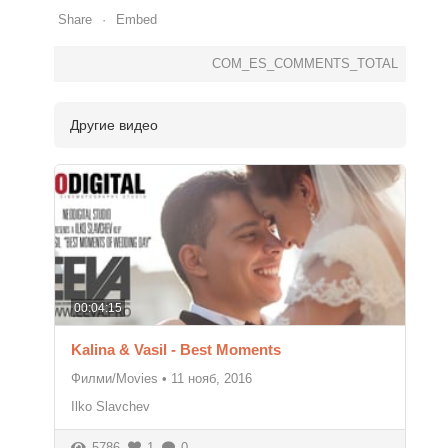
Share
Embed
COM_ES_COMMENTS_TOTAL
Другие видео
00:04:15
Kalina & Vasil - Best Moments
Филми/Movies
•
11 нояб, 2016
Ilko Slavchev
5786
1
0