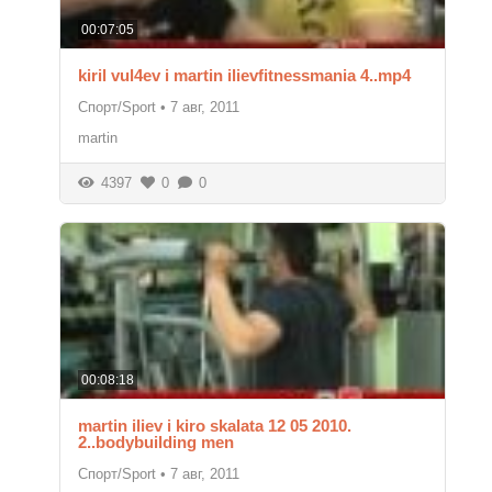
00:07:05
kiril vul4ev i martin ilievfitnessmania 4..mp4
Спорт/Sport
•
7 авг, 2011
martin
4397
0
0
00:08:18
martin iliev i kiro skalata 12 05 2010.
2..bodybuilding men
Спорт/Sport
•
7 авг, 2011