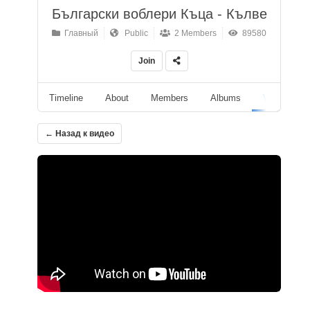
Български воблери Къца - Кълве
Главный
Public
2 Members
89580
Join
Timeline
About
Members
Albums
Videos
← Назад к видео