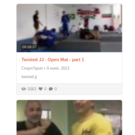
00:08:07
Twisted JJ - Open Mat - part 1
Спорт/Sport
•
9 нояб, 2013
twisted jj
5063
0
0