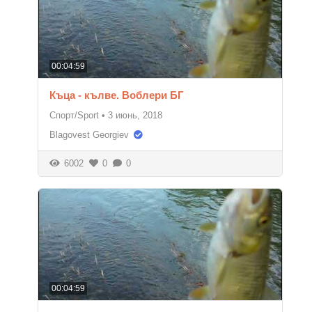
00:04:59
Къца - кълве. Воблери БГ
Спорт/Sport
•
3 июнь, 2018
Blagovest Georgiev
6002
0
0
00:04:59