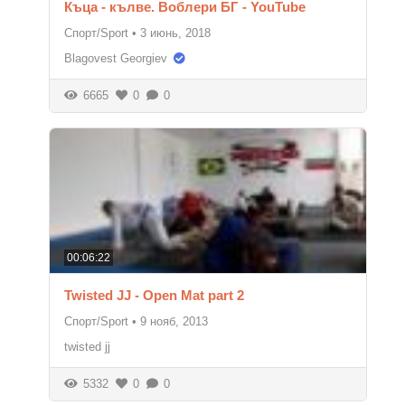
Къца - кълве. Воблери БГ - YouTube
Спорт/Sport
•
3 июнь, 2018
Blagovest Georgiev
6665
0
0
00:06:22
Twisted JJ - Open Mat part 2
Спорт/Sport
•
9 нояб, 2013
twisted jj
5332
0
0