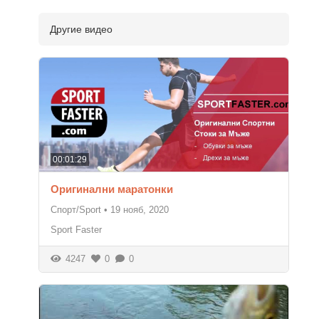
Другие видео
00:01:29
Оригинални маратонки
Спорт/Sport
•
19 нояб, 2020
Sport Faster
4247
0
0