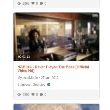
2865
0
0
00:03:13
NABIHA - Never Played The Bass [Official
Video Hd]
Музика/Music
•
27 авг, 2012
Blagovest Georgiev
2809
0
0