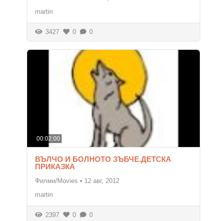
martin
3427
0
0
00:02:00
ВЪЛЧО И БОЛНОТО ЗЪБЧЕ.ДЕТСКА
ПРИКАЗКА
Филми/Movies
•
12 авг, 2012
martin
2397
0
0