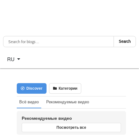
Search
Select your language
RU
Discover
Категории
Всё видео
Рекомендуемые видео
Рекомендуемые видео
Посмотреть все