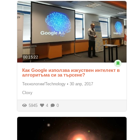
00:15:22
Как Google използва изкуствен интелект в
алгоритъма си за търсене?
Технологии/Technology
•
30 апр, 2017
Cloxy
5945
4
0