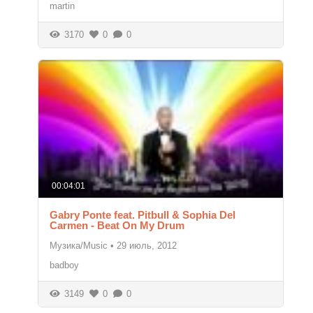
martin
3170
0
0
00:04:01
Gabry Ponte feat. Pitbull & Sophia Del
Carmen - Beat On My Drum
Музика/Music
•
29 июль, 2012
badboy
3149
0
0