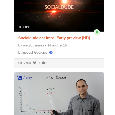
00:00:13
Socialdude.net intro. Early preview [HD]
Бизнес/Business
•
14 апр, 2016
Blagovest Georgiev
7760
0
0