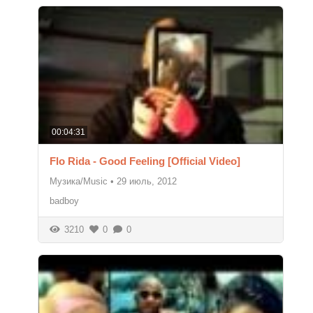
00:04:31
Flo Rida - Good Feeling [Official Video]
Музика/Music
•
29 июль, 2012
badboy
3210
0
0