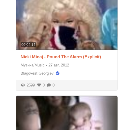
00:04:14
Nicki Minaj - Pound The Alarm (Explicit)
Музика/Music
•
27 авг, 2012
Blagovest Georgiev
2599
0
0