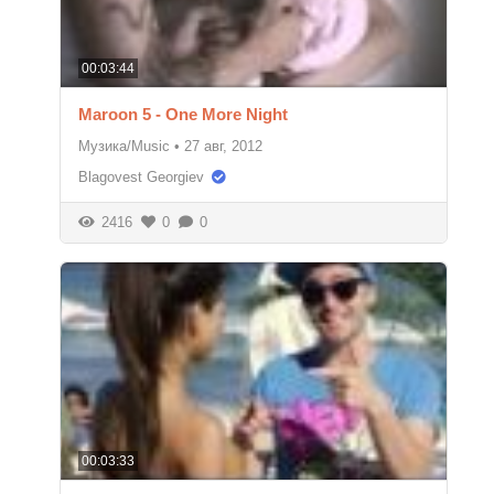
00:03:44
Maroon 5 - One More Night
Музика/Music
•
27 авг, 2012
Blagovest Georgiev
2416
0
0
00:03:33