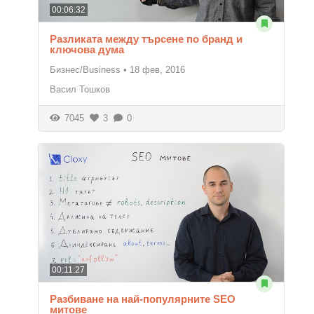
00:06:32
Разликата между търсене по бранд и
ключова дума
Бизнес/Business
•
18 фев, 2016
Васил Тошков
7045
3
0
00:11:27
Разбиване на най-популярните SEO
митове