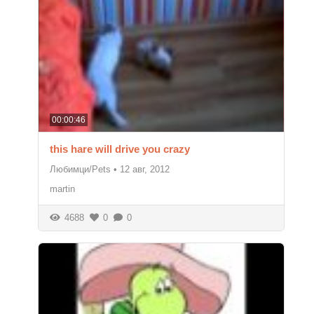
00:00:46
this hare will drive you crazy
Любимци/Pets
•
12 авг, 2012
martin
4688
0
0