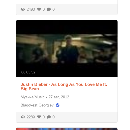
2490
0
0
00:05:52
Justin Bieber - As Long As You Love Me ft.
Big Sean
Музика/Music
•
27 авг, 2012
Blagovest Georgiev
2289
0
0