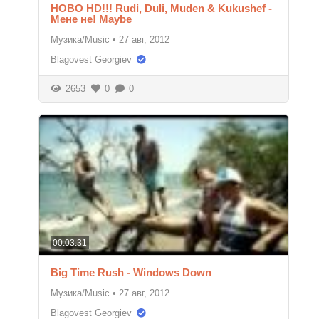
НОВО HD!!! Rudi, Duli, Muden & Kukushef -
Мене не! Maybe
Музика/Music
•
27 авг, 2012
Blagovest Georgiev
2653
0
0
00:03:31
Big Time Rush - Windows Down
Музика/Music
•
27 авг, 2012
Blagovest Georgiev