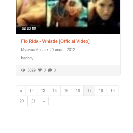
00:03:55
Flo Rida - Whistle [Official Video]
Музика/Music
•
29 июль, 2012
badboy
3829
0
0
«
12
13
14
15
16
17
18
19
20
21
»