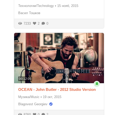
Технологии/Technology
•
15 нояб, 2015
Васил Тошков
7233
2
0
00:12:05
OCEAN - John Butler - 2012 Studio Version
Музика/Music
•
19 окт, 2015
Blagovest Georgiev
8760
0
2