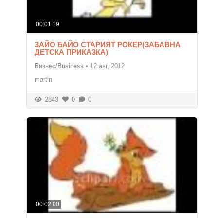
00:01:19
ЗАЙО БАЙО СТАРИЯТ РОКЕР(ЗАБАВНА
ДЕТСКА ПРИКАЗКА)
Бизнес/Business
•
12 авг, 2012
martin
2843
0
0
00:02:00