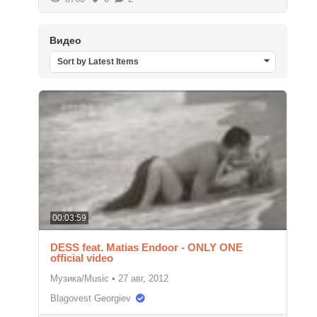
Видео
Sort by Latest Items
00:03:59
DESS feat. Matias Endoor - ONLY ONE
official video
Музика/Music
•
27 авг, 2012
Blagovest Georgiev