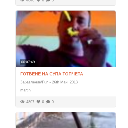
4840
0
0
00:07:49
ГОТВЕНЕ НА СУПА ТОПЧЕТА
Забавление/Fun
•
26th Май, 2013
martin
4807
0
0