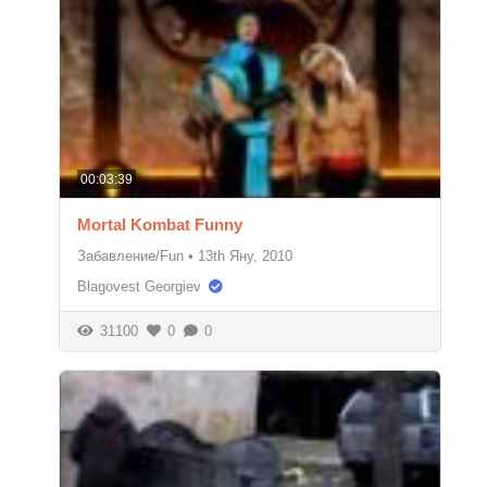
00:03:39
Mortal Kombat Funny
Забавление/Fun
•
13th Яну, 2010
Blagovest Georgiev
31100
0
0