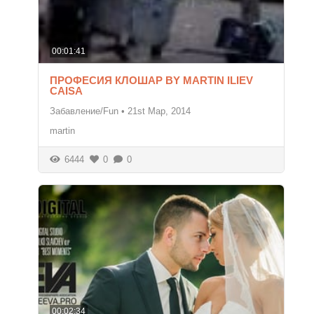
00:01:41
ПРОФЕСИЯ КЛОШАР BY MARTIN ILIEV
CAISA
Забавление/Fun
•
21st Мар, 2014
martin
6444
0
0
00:02:34