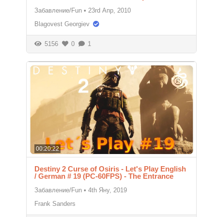
Забавление/Fun
•
23rd Апр, 2010
Blagovest Georgiev
5156
0
1
00:20:22
Destiny 2 Curse of Osiris - Let's Play English
/ German # 19 (PC-60FPS) - The Entrance
Забавление/Fun
•
4th Яну, 2019
Frank Sanders