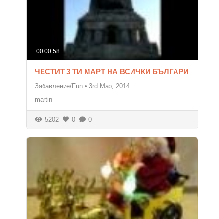
00:00:58
ЧЕСТИТ 3 ТИ МАРТ НА ВСИЧКИ БЪЛГАРИ
Забавление/Fun
•
3rd Мар, 2014
martin
5202
0
0