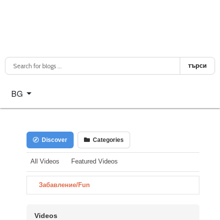
търси
Изберете език
BG
Discover
Categories
All Videos
Featured Videos
Забавление/Fun
Videos