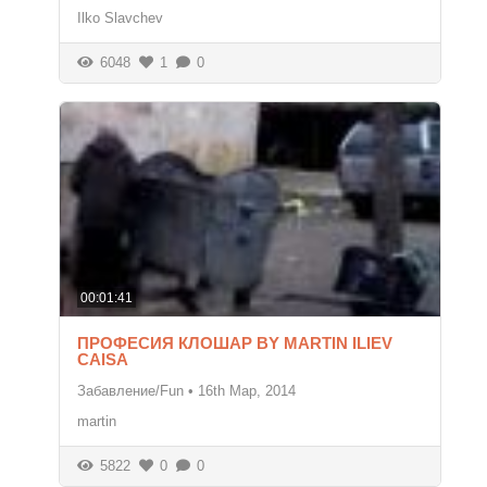
Ilko Slavchev
6048
1
0
00:01:41
ПРОФЕСИЯ КЛОШАР BY MARTIN ILIEV
CAISA
Забавление/Fun
•
16th Мар, 2014
martin
5822
0
0