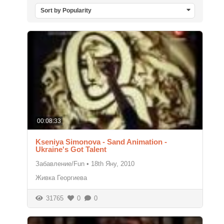
Sort by Popularity
00:08:33
Kseniya Simonova - Sand Animation -
Ukraine's Got Talent
Забавление/Fun
•
18th Яну, 2010
Живка Георгиева
31765
0
0