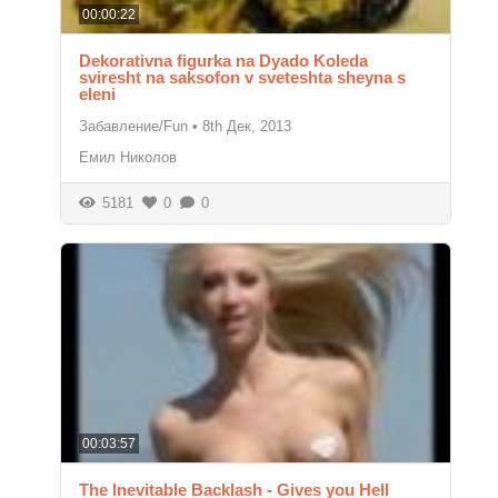
00:00:22
Dekorativna figurka na Dyado Koleda
sviresht na saksofon v sveteshta sheyna s
eleni
Забавление/Fun
•
8th Дек, 2013
Емил Николов
5181
0
0
00:03:57
The Inevitable Backlash - Gives you Hell