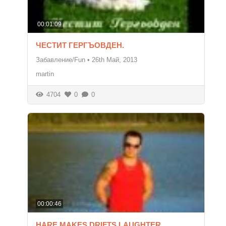
00:01:09
ЧЕСТИТ ГЕРГЪОВДЕН.
Забавление/Fun
•
26th Май, 2013
martin
4704
0
0
00:00:46
HARE MAKES DRIFTS.LAUGHTER