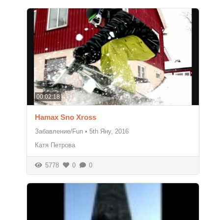
00:02:18
Hamax Sno Xross
Забавление/Fun
•
5th Яну, 2016
Катя Петрова
5778
0
0