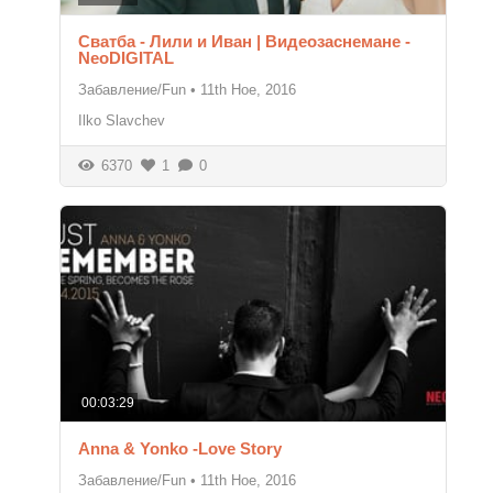
Сватба - Лили и Иван | Видеозаснемане -
NeoDIGITAL
Забавление/Fun
•
11th Ное, 2016
Ilko Slavchev
6370
1
0
00:03:29
Anna & Yonko -Love Story
Забавление/Fun
•
11th Ное, 2016