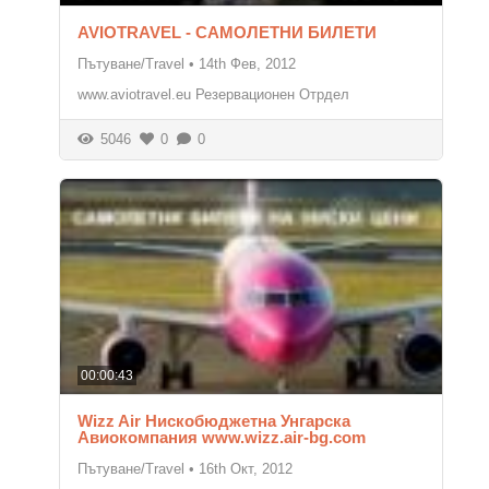
AVIOTRAVEL - САМОЛЕТНИ БИЛЕТИ
Пътуване/Travel
•
14th Фев, 2012
www.aviotravel.eu Резервационен Отрдел
5046
0
0
00:00:43
Wizz Air Нискобюджетна Унгарска
Авиокомпания www.wizz.air-bg.com
Пътуване/Travel
•
16th Окт, 2012