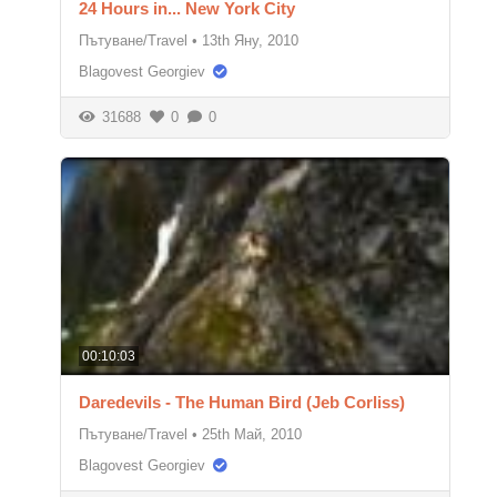
24 Hours in... New York City
Пътуване/Travel
•
13th Яну, 2010
Blagovest Georgiev
31688
0
0
00:10:03
Daredevils - The Human Bird (Jeb Corliss)
Пътуване/Travel
•
25th Май, 2010
Blagovest Georgiev