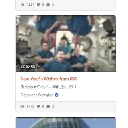
5442
0
0
00:02:58
New Year's Wishes from ISS
Пътуване/Travel
•
30th Дек, 2011
Blagovest Georgiev
4379
0
0