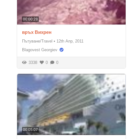
00:00:28
връх Вихрен
Пътуване/Travel
•
12th Апр, 2011
Blagovest Georgiev
3338
0
0
00:05:07