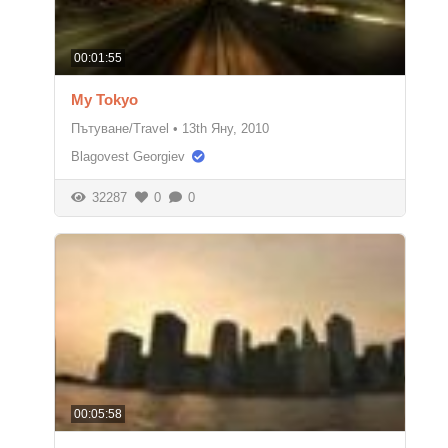
00:01:55
My Tokyo
Пътуване/Travel
•
13th Яну, 2010
Blagovest Georgiev
32287
0
0
00:05:58