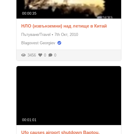
00:00:35
НЛО (извънземни) над летище в Китай
Пътуване/Travel
•
7th Окт, 2010
Blagovest Georgiev
3456
0
0
00:01:01
Ufo causes airport shutdown Baotou,