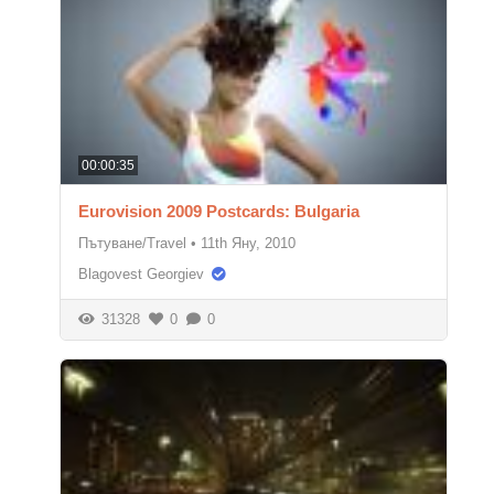
00:00:35
Eurovision 2009 Postcards: Bulgaria
Пътуване/Travel
•
11th Яну, 2010
Blagovest Georgiev
31328
0
0