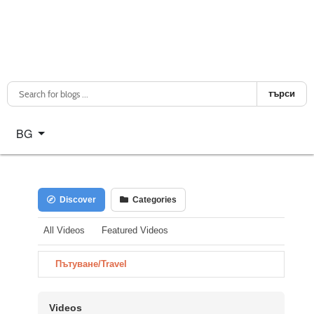
търси
Изберете език
BG
Discover
Categories
All Videos
Featured Videos
Пътуване/Travel
Videos