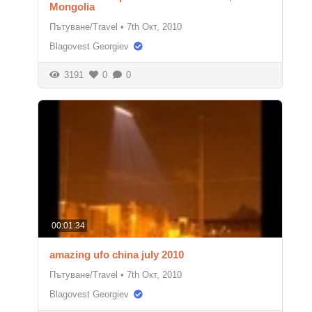
Mongolia
Пътуване/Travel
•
7th Окт, 2010
Blagovest Georgiev
3191
0
0
00:01:34
amazing ufo china july 2010
Пътуване/Travel
•
7th Окт, 2010
Blagovest Georgiev