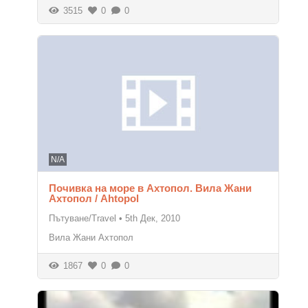
3515
0
0
N/A
Почивка на море в Ахтопол. Вила Жани
Ахтопол / Ahtopol
Пътуване/Travel
•
5th Дек, 2010
Вила Жани Ахтопол
1867
0
0