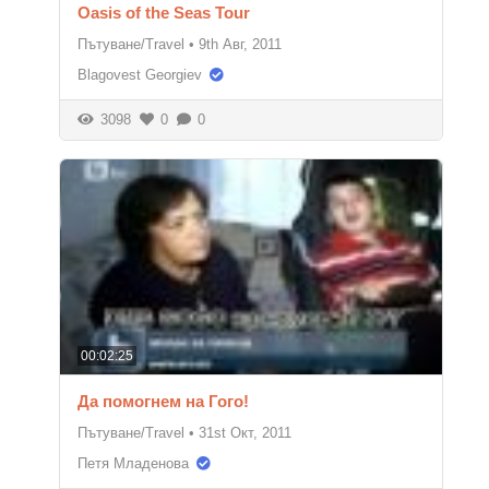
Oasis of the Seas Tour
Пътуване/Travel
•
9th Авг, 2011
Blagovest Georgiev
3098
0
0
00:02:25
Да помогнем на Гого!
Пътуване/Travel
•
31st Окт, 2011
Петя Младенова