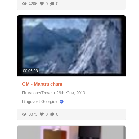
4206
0
0
00:05:08
OM - Mantra chant
Пътуване/Travel
•
26th Юни, 2010
Blagovest Georgiev
3373
0
0