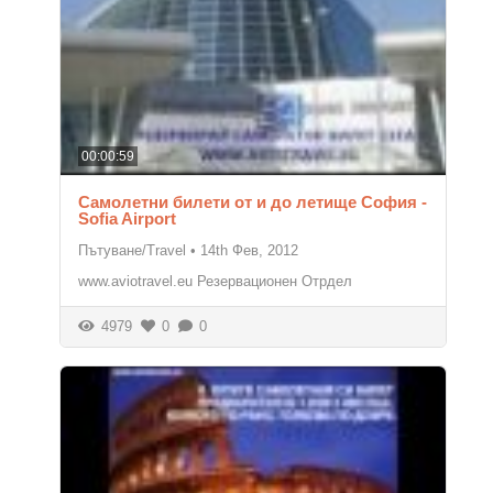
00:00:59
Самолетни билети от и до летище София -
Sofia Airport
Пътуване/Travel
•
14th Фев, 2012
www.aviotravel.eu Резервационен Отрдел
4979
0
0