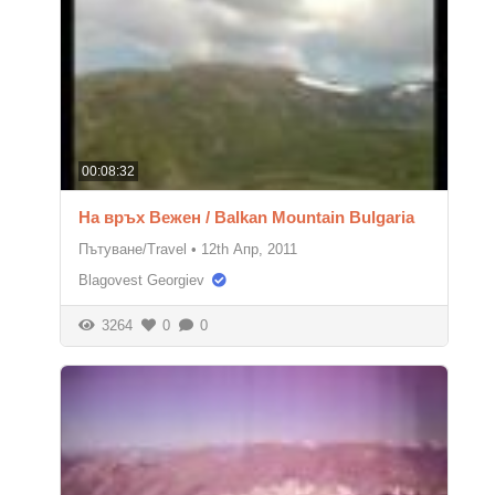
00:08:32
На връх Вежен / Balkan Mountain Bulgaria
Пътуване/Travel
•
12th Апр, 2011
Blagovest Georgiev
3264
0
0