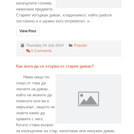
изхвърлите големи,
нежелани предмети.
Старият изтъркан диван, хладилникът, който работи
постоянно и е шумен като изтребител, н...
View Post
Thursday, 04 July 2024
Popular
0 Comments
Как мога да се отърва от стария диван?
Няма нищо по-
лошо от това да
легнете на диван,
който не можете да
понесете или ви е
омръзнал, защото не
знаете какво да
правите с него.
Когато става въпрос
за изхвърляне на стар, използван или ненужен диван,